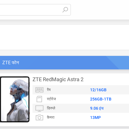
ZTE फोन
ZTE RedMagic Astra 2
रैम
12/16GB
स्टोरेज
256GB-1TB
डिस्प्ले
9.06 इंच
कैमरा
13MP