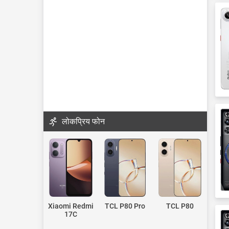
लोकप्रिय फोन
Xiaomi Redmi
TCL P80 Pro
TCL P80
17C