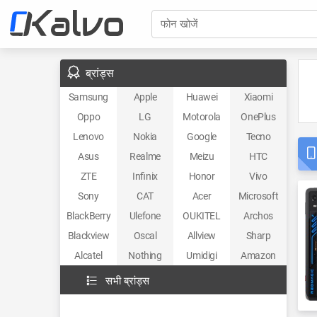
फोन खोजें
ब्रांड्स
Samsung
Apple
Huawei
Xiaomi
Oppo
LG
Motorola
OnePlus
Lenovo
Nokia
Google
Tecno
Asus
Realme
Meizu
HTC
ZTE
Infinix
Honor
Vivo
Sony
CAT
Acer
Microsoft
BlackBerry
Ulefone
OUKITEL
Archos
Blackview
Oscal
Allview
Sharp
Alcatel
Nothing
Umidigi
Amazon
सभी ब्रांड्स