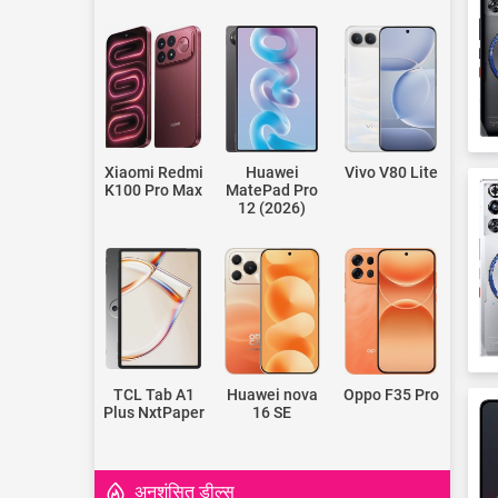
Xiaomi Redmi
Huawei
Vivo V80 Lite
K100 Pro Max
MatePad Pro
12 (2026)
TCL Tab A1
Huawei nova
Oppo F35 Pro
Plus NxtPaper
16 SE
अनुशंसित डील्स