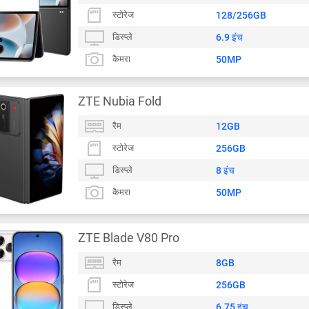
स्टोरेज
128/256GB
डिस्प्ले
6.9 इंच
कैमरा
50MP
ZTE Nubia Fold
रैम
12GB
स्टोरेज
256GB
डिस्प्ले
8 इंच
कैमरा
50MP
ZTE Blade V80 Pro
रैम
8GB
स्टोरेज
256GB
डिस्प्ले
6.75 इंच