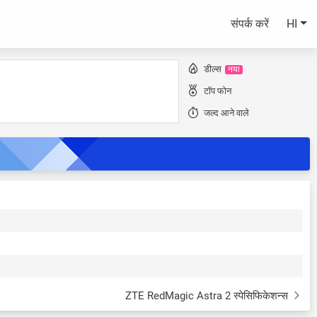
संपर्क करें
HI
डील्स
नया
टॉप फोन
जल्द आने वाले
ZTE RedMagic Astra 2 स्पेसिफिकेशन्स