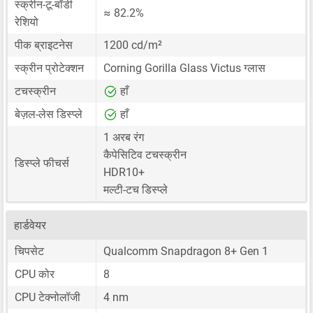
स्क्रीन-टू-बॉडी
≈ 82.2%
रेशियो
पीक ब्राइटनेस
1200 cd/m²
स्क्रीन प्रोटेक्शन
Corning Gorilla Glass Victus ग्लास
टचस्क्रीन
हाँ
बेज़ल-लेस डिस्प्ले
हाँ
1 अरब रंग
कैपेसिटिव टचस्क्रीन
डिस्प्ले फीचर्स
HDR10+
मल्टी-टच डिस्प्ले
हार्डवेयर
चिपसेट
Qualcomm Snapdragon 8+ Gen 1
CPU कोर
8
CPU टेक्नोलॉजी
4 nm