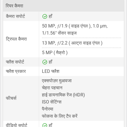
रियर कैमरा
कैमरा सपोर्ट
हाँ
ƒ
50 MP
,
/1.9 ( वाइड एंगल ),
1.0 μm
,
1/1.56"
सेंसर साइज
ट्रिपल कैमरा
ƒ
13 MP
,
/2.2 ( अल्ट्रा वाइड एंगल )
5 MP
( मैक्रो )
फ्लैश सपोर्ट
हाँ
फ्लैश प्रकार
LED फ्लैश
एक्सपोज़र मुआवजा
चेहरा पहचान
हाई डायनामिक रेंज (HDR)
फीचर्स
ISO सेटिंग्स
पैनोरमा
फोकस के लिए टैप करें
वीडियो सपोर्ट
हाँ