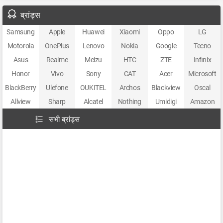
ब्रांड्स
Samsung
Apple
Huawei
Xiaomi
Oppo
LG
Motorola
OnePlus
Lenovo
Nokia
Google
Tecno
Asus
Realme
Meizu
HTC
ZTE
Infinix
Honor
Vivo
Sony
CAT
Acer
Microsoft
BlackBerry
Ulefone
OUKITEL
Archos
Blackview
Oscal
Allview
Sharp
Alcatel
Nothing
Umidigi
Amazon
सभी ब्रांड्स