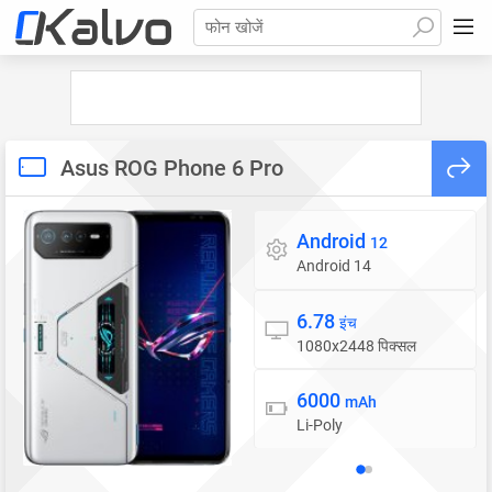
फोन खोजें
Asus ROG Phone 6 Pro
Android
ऑपरेटिंग सिस्टम
12
Android 14
6.78
डिस्प्ले
इंच
1080x2448 पिक्सल
6000
बैटरी
mAh
Li-Poly