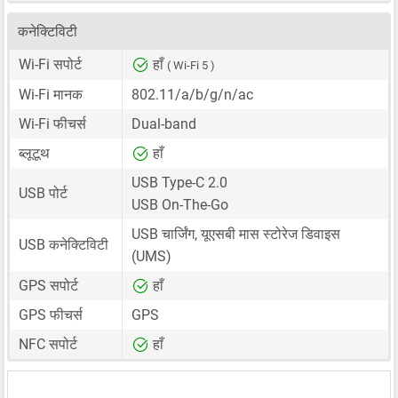
कनेक्टिविटी
Wi-Fi सपोर्ट
हाँ
( Wi-Fi 5 )
Wi-Fi मानक
802.11/a/b/g/n/ac
Wi-Fi फीचर्स
Dual-band
ब्लूटूथ
हाँ
USB Type-C 2.0
USB पोर्ट
USB On-The-Go
USB चार्जिंग, यूएसबी मास स्टोरेज डिवाइस
USB कनेक्टिविटी
(UMS)
GPS सपोर्ट
हाँ
GPS फीचर्स
GPS
NFC सपोर्ट
हाँ