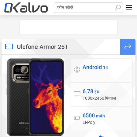
फोन खोजें
Ulefone Armor 25T
Android
ऑपरेटिंग सिस्टम
14
6.78
डिस्प्ले
इंच
1080x2460 पिक्सल
6500
बैटरी
mAh
Li-Poly